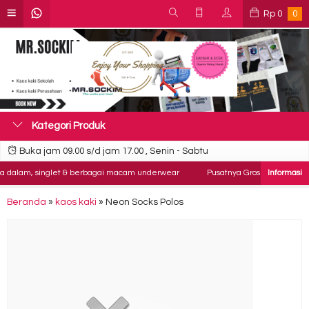
Rp
0
0
Kategori Produk
Buka jam 09.00 s/d jam 17.00 , Senin - Sabtu
 dalam, singlet & berbagai macam underwear
Pusatnya Grosir Kaos kaki , s
Beranda
»
kaos kaki
»
Neon Socks Polos