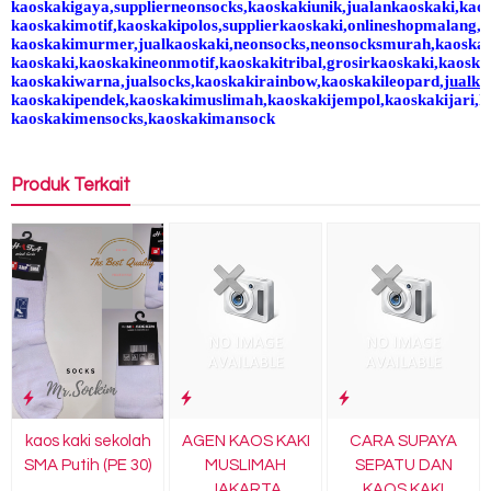
kaoskakigaya,supplierneonsocks,kaoskakiunik,jualankaoskaki,kao
kaoskakimotif,kaoskakipolos,supplierkaoskaki,onlineshopmalang,k
kaoskakimurmer,jualkaoskaki,neonsocks,neonsocksmurah,kaoskak
kaoskaki,kaoskakineonmotif,kaoskakitribal,grosirkaoskaki,kaosk
kaoskakiwarna,jualsocks,kaoskakirainbow,kaoskakileopard
,jualk
kaoskakipendek
,kaoskakimuslimah,kaoskakijempol,kaoskakijari,k
kaoskakimensocks,kaoskakimansock
Produk Terkait
kaos kaki sekolah
AGEN KAOS KAKI
CARA SUPAYA
SMA Putih (PE 30)
MUSLIMAH
SEPATU DAN
JAKARTA
KAOS KAKI