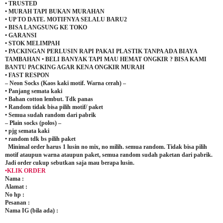
• TRUSTED
• MURAH TAPI BUKAN MURAHAN
• UP TO DATE. MOTIFNYA SELALU BARU2
• BISA LANGSUNG KE TOKO
• GARANSI
• STOK MELIMPAH
• PACKINGAN PERLUSIN RAPI PAKAI PLASTIK TANPA ADA BIAYA
TAMBAHAN • BELI BANYAK TAPI MAU HEMAT ONGKIR ? BISA KAMI
BANTU PACKING AGAR KENA ONGKIR MURAH
• FAST RESPON
– Neon Socks (Kaos kaki motif. Warna cerah) –
• Panjang semata kaki
• Bahan cotton lembut. Tdk panas
• Random tidak bisa pilih motif/ paket
• Semua sudah random dari pabrik
– Plain socks (polos) –
• pjg semata kaki
• random tdk bs pilih paket
Minimal order harus 1 lusin no mix, no milih. semua random. Tidak bisa pilih
motif ataupun warna ataupun paket, semua random sudah paketan dari pabrik.
Jadi order cukup sebutkan saja mau berapa lusin.
•KLIK ORDER
Nama :
Alamat :
No hp :
Pesanan :
Nama IG (bila ada) :