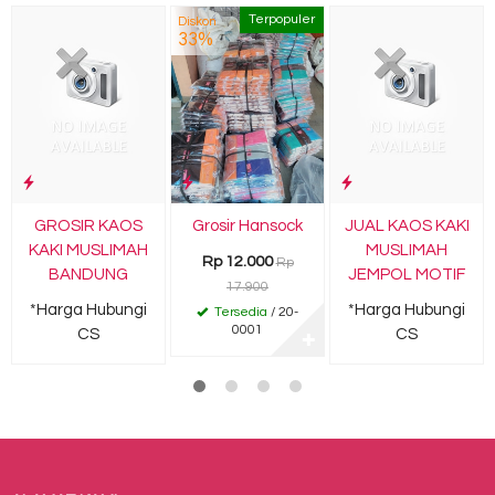
Terpopuler
Diskon
33%
GROSIR KAOS
Grosir Hansock
JUAL KAOS KAKI
KAKI MUSLIMAH
MUSLIMAH
Rp 12.000
Rp
BANDUNG
JEMPOL MOTIF
17.900
*Harga Hubungi
*Harga Hubungi
Tersedia
/ 20-
0001
CS
CS
✚