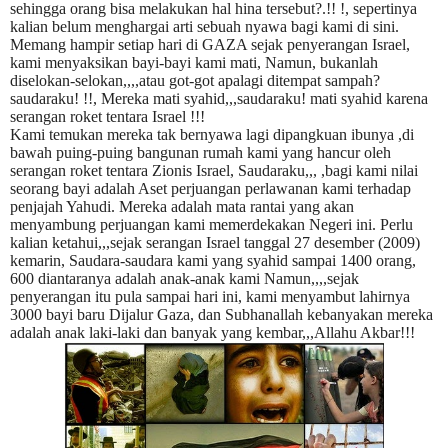
sehingga orang bisa melakukan hal hina tersebut?.!! !, sepertinya
kalian belum menghargai arti sebuah nyawa bagi kami di sini.
Memang hampir setiap hari di GAZA sejak penyerangan Israel,
kami menyaksikan bayi-bayi kami mati, Namun, bukanlah
diselokan-selokan,,,,atau got-got apalagi ditempat sampah?
saudaraku! !!, Mereka mati syahid,,,saudaraku! mati syahid karena
serangan roket tentara Israel !!!
Kami temukan mereka tak bernyawa lagi dipangkuan ibunya ,di
bawah puing-puing bangunan rumah kami yang hancur oleh
serangan roket tentara Zionis Israel, Saudaraku,,, ,bagi kami nilai
seorang bayi adalah Aset perjuangan perlawanan kami terhadap
penjajah Yahudi. Mereka adalah mata rantai yang akan
menyambung perjuangan kami memerdekakan Negeri ini. Perlu
kalian ketahui,,,sejak serangan Israel tanggal 27 desember (2009)
kemarin, Saudara-saudara kami yang syahid sampai 1400 orang,
600 diantaranya adalah anak-anak kami Namun,,,,sejak
penyerangan itu pula sampai hari ini, kami menyambut lahirnya
3000 bayi baru Dijalur Gaza, dan Subhanallah kebanyakan mereka
adalah anak laki-laki dan banyak yang kembar,,,Allahu Akbar!!!