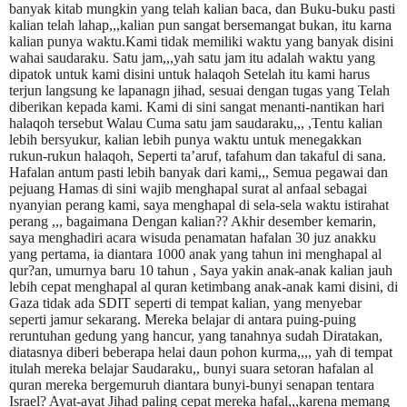
banyak kitab mungkin yang telah kalian baca, dan Buku-buku pasti
kalian telah lahap,,,kalian pun sangat bersemangat bukan, itu karna
kalian punya waktu.Kami tidak memiliki waktu yang banyak disini
wahai saudaraku. Satu jam,,,yah satu jam itu adalah waktu yang
dipatok untuk kami disini untuk halaqoh Setelah itu kami harus
terjun langsung ke lapanagn jihad, sesuai dengan tugas yang Telah
diberikan kepada kami. Kami di sini sangat menanti-nantikan hari
halaqoh tersebut Walau Cuma satu jam saudaraku,,, ,Tentu kalian
lebih bersyukur, kalian lebih punya waktu untuk menegakkan
rukun-rukun halaqoh, Seperti ta’aruf, tafahum dan takaful di sana.
Hafalan antum pasti lebih banyak dari kami,,, Semua pegawai dan
pejuang Hamas di sini wajib menghapal surat al anfaal sebagai
nyanyian perang kami, saya menghapal di sela-sela waktu istirahat
perang ,,, bagaimana Dengan kalian?? Akhir desember kemarin,
saya menghadiri acara wisuda penamatan hafalan 30 juz anakku
yang pertama, ia diantara 1000 anak yang tahun ini menghapal al
qur?an, umurnya baru 10 tahun , Saya yakin anak-anak kalian jauh
lebih cepat menghapal al quran ketimbang anak-anak kami disini, di
Gaza tidak ada SDIT seperti di tempat kalian, yang menyebar
seperti jamur sekarang. Mereka belajar di antara puing-puing
reruntuhan gedung yang hancur, yang tanahnya sudah Diratakan,
diatasnya diberi beberapa helai daun pohon kurma,,,, yah di tempat
itulah mereka belajar Saudaraku,, bunyi suara setoran hafalan al
quran mereka bergemuruh diantara bunyi-bunyi senapan tentara
Israel? Ayat-ayat Jihad paling cepat mereka hafal,,,karena memang