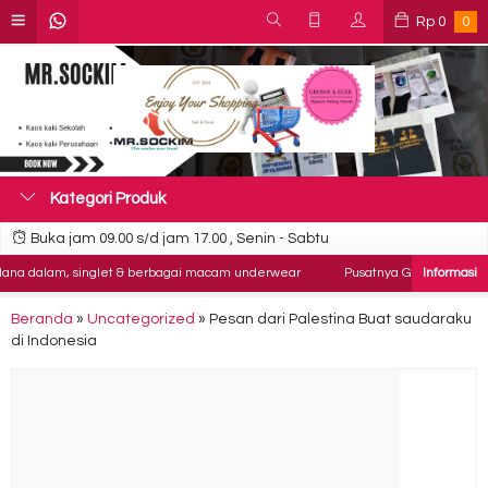
Rp
0
0
Kategori Produk
Buka jam 09.00 s/d jam 17.00 , Senin - Sabtu
 dalam, singlet & berbagai macam underwear
Pusatnya Grosir Kaos kaki , s
Beranda
»
Uncategorized
»
Pesan dari Palestina Buat saudaraku
di Indonesia