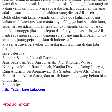
kami di sini, termasuk kalian di Indonesia. Namun,,,bukan tangisan
kalian yang kami butuhkan saudaraku Biarlah butiran air matamu
adalah catatan bukti nanti di akhirat yang dicatat Allah sebagai
Bukti ukhuwah kalian kepada kami. Doa-doa kalian dan dana
kalian telah kami rasakan manfaatnya. Oh,,,iya hari semakin larut,
sebentar lagi adalah giliran saya Untuk menjaga kantor, tugasku
untuk menunggu jika ada telepon dan fax yang masuk Insya Allah,
nanti saya ingin sambung dengan surat yang lain lagi Salam untuk
semua pejuang-pejuang islam di Indonesia.”
kita seharusnya bersyukur…mereka jauh lebih susah dari kita
disana..
save palestina!!
Sumber: Saudara2 kita di Facebook.
Azis Setiawan, You, Jun Junariah, -Nur Kholifah Whae-,
Nurdiyana Munir, Rara Jannah, Kartika Deviani, Aning Liorysa,
Rani Andriani, Sri Aprimawati, Ria Sianturi, Dewi Alsi, Dessi
Zainurti and Adien Satria, dan masih banyak lagi yang belum bisa
ditulis disini.
Support by
http://agen-kaoskaki.com
Produk Terkait