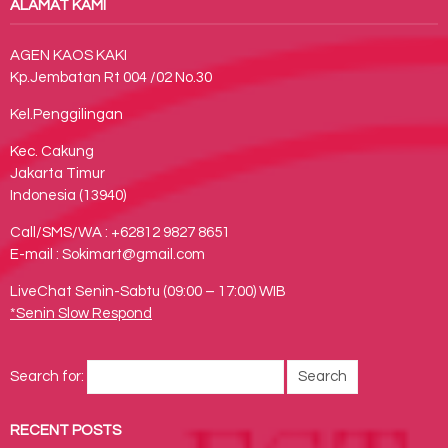
ALAMAT KAMI
AGEN KAOS KAKI
Kp.Jembatan Rt 004 /02 No.30
Kel.Penggilingan
Kec. Cakung
Jakarta Timur
Indonesia (13940)
Call/SMS/WA : +62812 9827 8651
E-mail : Sokimart@gmail.com
LiveChat Senin-Sabtu (09:00 – 17:00) WIB
*Senin Slow Respond
Search for:
RECENT POSTS