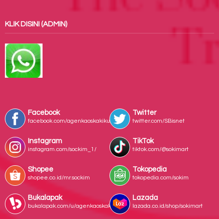
KLIK DISINI (ADMIN)
Facebook
Twitter
facebook.com/agenkaoskakiku/
twitter.com/SBisnet
Instagram
TikTok
instagram.com/sockim_1/
tiktok.com/@sokimart
Shopee
Tokopedia
shopee.co.id/mr.sockim
tokopedia.com/sokim
Bukalapak
Lazada
bukalapak.com/u/agenkaoskaki
lazada.co.id/shop/sokimart