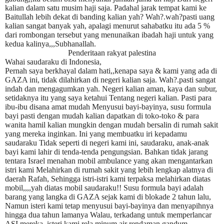
kalian dalam satu musim haji saja. Padahal jarak tempat kami ke
Baitullah lebih dekat di banding kalian yah? Wah?.wah?pasti uang
kalian sangat banyak yah, apalagi menurut sahabatku itu ada 5 %
dari rombongan tersebut yang menunaikan ibadah haji untuk yang
kedua kalinya,,,Subhanallah.
Penderitaan rakyat palestina
Wahai saudaraku di Indonesia,
Pernah saya berkhayal dalam hati,,kenapa saya & kami yang ada di
GAZA ini, tidak dilahirkan di negeri kalian saja. Wah?.pasti sangat
indah dan mengagumkan yah. Negeri kalian aman, kaya dan subur,
setidaknya itu yang saya ketahui Tentang negeri kalian. Pasti para
ibu-ibu disana amat mudah Menyusui bayi-bayinya, susu formula
bayi pasti dengan mudah kalian dapatkan di toko-toko & para
wanita hamil kalian mungkin dengan mudah bersalin di rumah sakit
yang mereka inginkan. Ini yang membuatku iri kepadamu
saudaraku Tidak seperti di negeri kami ini, saudaraku, anak-anak
bayi kami lahir di tenda-tenda pengungsian. Bahkan tidak jarang
tentara Israel menahan mobil ambulance yang akan mengantarkan
istri kami Melahirkan di rumah sakit yang lebih lengkap alatnya di
daerah Rafah, Sehingga istri-istri kami terpaksa melahirkan diatas
mobil,,,,yah diatas mobil saudaraku!! Susu formula bayi adalah
barang yang langka di GAZA sejak kami di blokade 2 tahun lalu,
Namun isteri kami tetap menyusui bayi-bayinya dan menyapihnya
hingga dua tahun lamanya Walau, terkadang untuk memperlancar
ASI mereka, isteri kami rela minum air rendaman gandum.