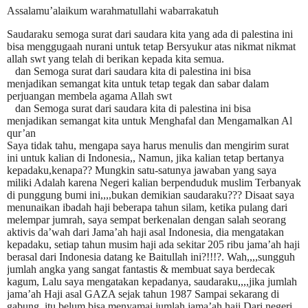
Assalamu’alaikum warahmatullahi wabarrakatuh
Saudaraku semoga surat dari saudara kita yang ada di palestina ini
bisa menggugaah nurani untuk tetap Bersyukur atas nikmat nikmat
allah swt yang telah di berikan kepada kita semua.
dan Semoga surat dari saudara kita di palestina ini bisa
menjadikan semangat kita untuk tetap tegak dan sabar dalam
perjuangan membela agama Allah swt
dan Semoga surat dari saudara kita di palestina ini bisa
menjadikan semangat kita untuk Menghafal dan Mengamalkan Al
qur’an
Saya tidak tahu, mengapa saya harus menulis dan mengirim surat
ini untuk kalian di Indonesia,, Namun, jika kalian tetap bertanya
kepadaku,kenapa?? Mungkin satu-satunya jawaban yang saya
miliki Adalah karena Negeri kalian berpenduduk muslim Terbanyak
di punggung bumi ini,,,,bukan demikian saudaraku??? Disaat saya
menunaikan ibadah haji beberapa tahun silam, ketika pulang dari
melempar jumrah, saya sempat berkenalan dengan salah seorang
aktivis da’wah dari Jama’ah haji asal Indonesia, dia mengatakan
kepadaku, setiap tahun musim haji ada sekitar 205 ribu jama’ah haji
berasal dari Indonesia datang ke Baitullah ini?!!!?. Wah,,,,sungguh
jumlah angka yang sangat fantastis & membuat saya berdecak
kagum, Lalu saya mengatakan kepadanya, saudaraku,,,,jika jumlah
jama’ah Haji asal GAZA sejak tahun 1987 Sampai sekarang di
gabung,,itu belum bisa menyamai jumlah jama’ah haji Dari negeri