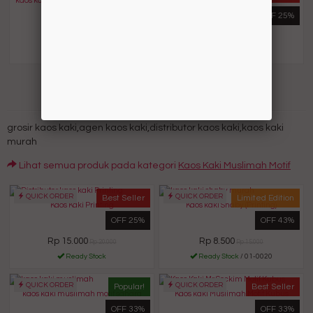
kaos kaki Muslimah motif (Khusus PO)
Kaos Kaki Printing
OFF 25%
OFF 25%
Rp 60.000
Rp 15.000
Rp 80.000
Rp 20.000
Pre Order
/ 01-0001
Ready Stock
KAOS KAKI MUSLIMAH MOTIF
grosir kaos kaki,agen kaos kaki,distributor kaos kaki,kaos kaki
murah
Lihat semua produk pada kategori
Kaos Kaki Muslimah Motif
QUICK ORDER
QUICK ORDER
Best Seller
Limited Edition
Kaos Kaki Printing
Kaos kaki Shaby (Printing)
OFF 25%
OFF 43%
Rp 15.000
Rp 8.500
Rp 20.000
Rp 15.000
Ready Stock
Ready Stock
/ 01-0020
QUICK ORDER
QUICK ORDER
Popular!
Best Seller
kaos kaki muslimah motif sahara
Kaos kaki Muslimah Motif Kubus
OFF 33%
OFF 33%