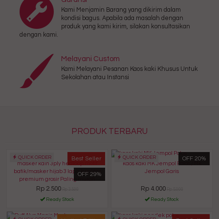
Kami Menjamin Barang yang dikirim dalam
kondisi bagus. Apabila ada masalah dengan
produk yang kami kirim, silakan konsultasikan
dengan kami.
Melayani Custom
Kami Melayani Pesanan Kaos kaki Khusus Untuk
Sekolahan atau Instansi
PRODUK TERBARU
QUICK ORDER
QUICK ORDER
Best Seller
OFF 20%
masker kain 3ply hedloop motif
kaos kaki MK Jempol Polos / Mk
batik/masker hijab 3 lapis kwalitas
Jempol Garis
OFF 29%
premium grosir Paling murah
Rp 2.500
Rp 4.000
Rp 3.500
Rp 5.000
Ready Stock
Ready Stock