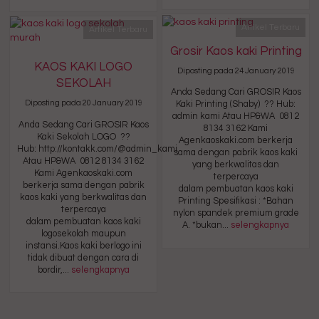
Artikel Terbaru
Artikel Terbaru
Grosir Kaos kaki Printing
KAOS KAKI LOGO
Diposting pada 24 January 2019
SEKOLAH
Anda Sedang Cari GROSIR Kaos
Diposting pada 20 January 2019
Kaki Printing (Shaby) ?? Hub:
admin kami Atau HP&WA 0812
Anda Sedang Cari GROSIR Kaos
8134 3162 Kami
Kaki Sekolah LOGO ??
Agenkaoskaki.com berkerja
Hub: http://kontakk.com/@admin_kami
sama dengan pabrik kaos kaki
Atau HP&WA 0812 8134 3162
yang berkwalitas dan
Kami Agenkaoskaki.com
terpercaya
berkerja sama dengan pabrik
dalam pembuatan kaos kaki
kaos kaki yang berkwalitas dan
Printing Spesifikasi : *Bahan
terpercaya
nylon spandek premium grade
dalam pembuatan kaos kaki
A. *bukan...
selengkapnya
logosekolah maupun
instansi.Kaos kaki berlogo ini
tidak dibuat dengan cara di
bordir,...
selengkapnya