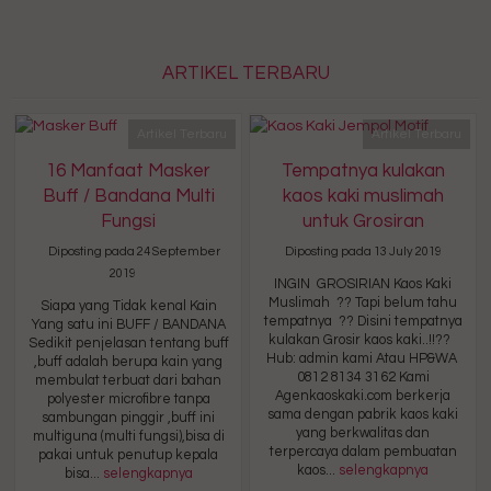
ARTIKEL TERBARU
Artikel Terbaru
Artikel Terbaru
16 Manfaat Masker
Tempatnya kulakan
Buff / Bandana Multi
kaos kaki muslimah
Fungsi
untuk Grosiran
Diposting pada 24 September
Diposting pada 13 July 2019
2019
INGIN GROSIRIAN Kaos Kaki
Muslimah ?? Tapi belum tahu
Siapa yang Tidak kenal Kain
tempatnya ?? Disini tempatnya
Yang satu ini BUFF / BANDANA
kulakan Grosir kaos kaki..!!??
Sedikit penjelasan tentang buff
Hub: admin kami Atau HP&WA
,buff adalah berupa kain yang
0812 8134 3162 Kami
membulat terbuat dari bahan
Agenkaoskaki.com berkerja
polyester microfibre tanpa
sama dengan pabrik kaos kaki
sambungan pinggir ,buff ini
yang berkwalitas dan
multiguna (multi fungsi),bisa di
terpercaya dalam pembuatan
pakai untuk penutup kepala
kaos...
selengkapnya
bisa...
selengkapnya