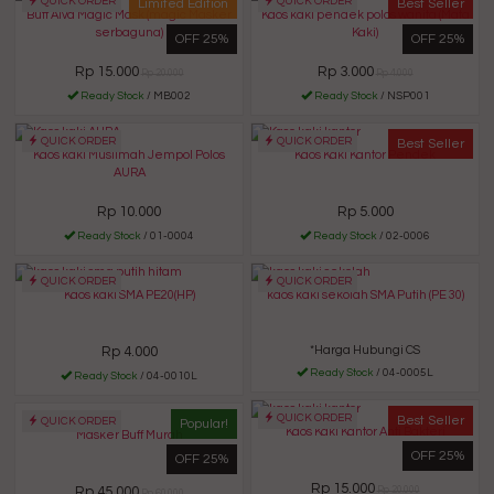
QUICK ORDER
QUICK ORDER
Limited Edition
Best Seller
Buff Alva Magic Mask (magic Masker
Kaos kaki pendek polos wanita (Mata
serbaguna)
Kaki)
OFF 25%
OFF 25%
Rp 15.000
Rp 3.000
Rp 20.000
Rp 4.000
Ready Stock
/ MB002
Ready Stock
/ NSP001
QUICK ORDER
QUICK ORDER
Best Seller
Kaos kaki Muslimah Jempol Polos
Kaos Kaki Kantor Pendek
AURA
Rp 10.000
Rp 5.000
Ready Stock
/ 01-0004
Ready Stock
/ 02-0006
QUICK ORDER
QUICK ORDER
Kaos kaki SMA PE20(HP)
kaos kaki sekolah SMA Putih (PE 30)
Rp 4.000
*Harga Hubungi CS
Ready Stock
/ 04-0005L
Ready Stock
/ 04-0010L
QUICK ORDER
Best Seller
QUICK ORDER
Popular!
Kaos Kaki Kantor Anti Bakteri
Masker Buff Murah
OFF 25%
OFF 25%
Rp 15.000
Rp 45.000
Rp 20.000
Rp 60.000