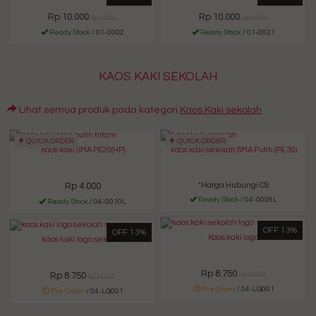
Rp 10.000
Rp 10.000
Rp 15.000
Rp 15.000
Ready Stock
/ 01-0002
Ready Stock
/ 01-0021
KAOS KAKI SEKOLAH
Lihat semua produk pada kategori
Kaos Kaki sekolah
QUICK ORDER
QUICK ORDER
Kaos kaki SMA PE20(HP)
kaos kaki sekolah SMA Putih (PE 30)
Rp 4.000
*Harga Hubungi CS
Ready Stock
/ 04-0005L
Ready Stock
/ 04-0010L
OFF 13%
OFF 13%
Kaos kaki logo
kaos kaki logo sekolah
Rp 8.750
Rp 8.750
Rp 10.000
Rp 10.000
Pre Order
/ 04-LG001
Pre Order
/ 04-LG001