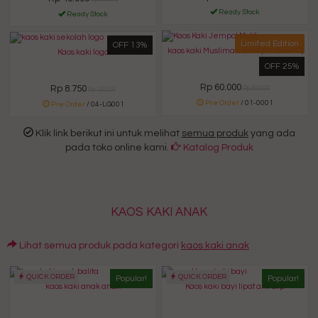
Ready Stock
Ready Stock
Limited Edition
OFF 13%
kaos kaki Muslimah motif (Khusus PO)
Kaos kaki logo
OFF 25%
Rp 60.000
Rp 8.750
Rp 80.000
Rp 10.000
Pre Order
/ 01-0001
Pre Order
/ 04-LG001
Klik link berikut ini untuk melihat
semua produk
yang ada
pada toko online kami.
Katalog Produk
KAOS KAKI ANAK
Lihat semua produk pada kategori
kaos kaki anak
QUICK ORDER
QUICK ORDER
Popular!
Popular!
kaos kaki anak anak
Kaos kaki bayi lipat anti slip