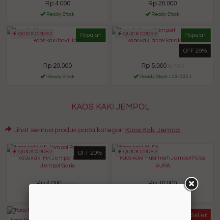
Rp 4.000
Rp 20.000
Ready Stock
Ready Stock
QUICK ORDER
QUICK ORDER
Popular!
Popular!
Kaos kaki bayi lipat
kaos kaki anak karakter mix
OFF 29%
Rp 20.000
Rp 5.000
Rp 7.000
Ready Stock
Ready Stock
/ 03-0001
KAOS KAKI JEMPOL
Lihat semua produk pada kategori
Kaos Kaki Jempol
QUICK ORDER
QUICK ORDER
OFF 20%
kaos kaki MK Jempol Polos / Mk
Kaos kaki Muslimah Jempol Polos
Jempol Garis
AURA
Rp 4.000
Rp 10.000
Rp 5.000
Ready Stock
Ready Stock
/ 01-0004
QUICK ORDER
Limited Edition
Best Seller