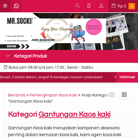
Rp
0
0
Kategori Produk
Buka jam 09.00 s/d jam 17.00 , Senin - Sabtu
Manset ,Celana dalam, singlet & berbagai macam underwear
Pusatnya Grosir
Beranda
»
Perlengkapan Kaos kaki
»
Arsip Kategori
"Gantungan Kaos kaki"
Kategori
Gantungan Kaos kaki
Gantungan Kaos kaki merupakan komponen aksesoris
penting dalam kemasan kaos kaki, kami agen kaos kaki