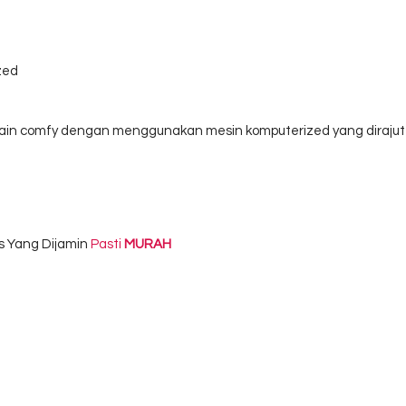
zed
esain comfy dengan menggunakan mesin komputerized yang diraj
s Yang Dijamin
Pasti
MURAH