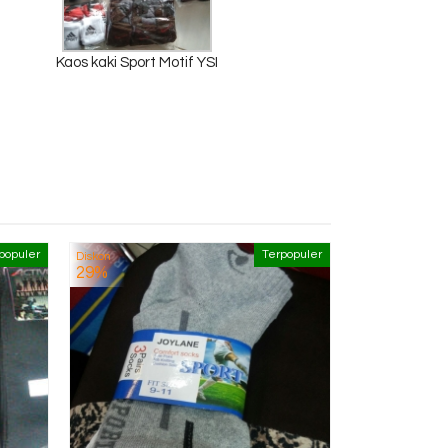
Kaos kaki Sport Motif YSI
populer
Terpopuler
Diskon
Kaos 
29%
*Har