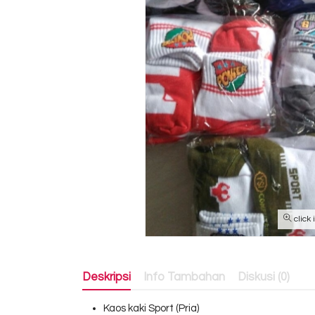
click
Deskripsi
Info Tambahan
Diskusi (0)
Kaos kaki Sport (Pria)