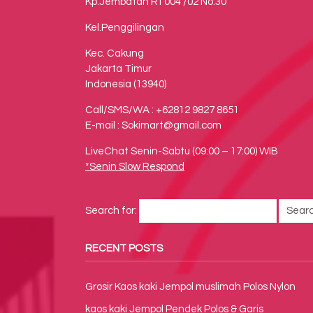
Kp.Jembatan Rt 004 /02 No.30
Kel.Penggilingan
Kec. Cakung
Jakarta Timur
Indonesia (13940)
Call/SMS/WA : +62812 9827 8651
E-mail : Sokimart@gmail.com
LiveChat Senin-Sabtu (09:00 – 17:00) WIB
*Senin Slow Respond
Search for:
RECENT POSTS
Grosir Kaos kaki Jempol muslimah Polos Nylon
kaos kaki Jempol Pendek Polos & Garis