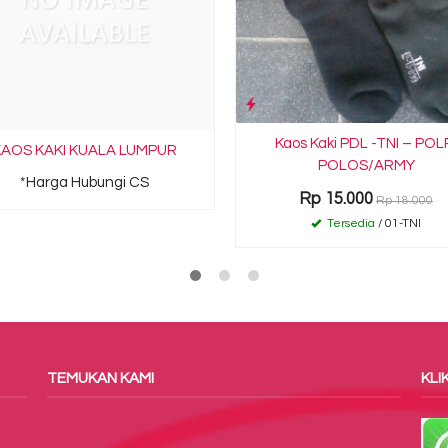
Kaos Kaki PDL -TNI – POL
AOS KAKI KUALA LUMPUR
POLOS/ARMY
*Harga Hubungi CS
Rp 15.000
Rp 18.000
Tersedia
/ 01-TNI
TEMUKAN KAMI
KLIK