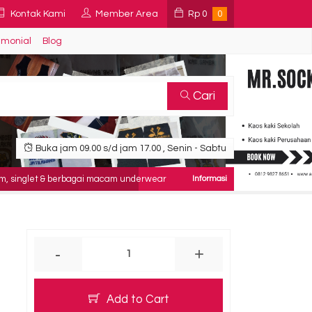
Kontak Kami
Member Area
Rp
0
0
imonial
Blog
Cari
Buka jam 09.00 s/d jam 17.00 , Senin - Sabtu
let & berbagai macam underwear
-
+
Add to Cart