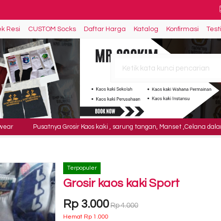
k Resi
CUSTOM Socks
Daftar Harga
Katalog
Konfirmasi
Test
a Kaki (cewek)
an Merawat Kaos Kaki
Pusatnya Grosir Kaos kaki , sarung tangan, Manset ,Celana dalam, sing
PONTIANAK
Terpopuler
Grosir kaos kaki Sport
Rp 3.000
Rp 4.000
Hemat Rp 1.000