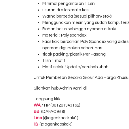
Minimal pengambilan 1 Lsn
ukuran di atas mata kaki
Warna berbeda (sesuai pilihan/stok)
Menggunakan mesin yang sudah komputeri
Bahan halus sehingga nyaman di kaki
Material : Poly spandex
kaos kaki berbahan Poly Spandex yang did
nyaman digunakan sehari-hari
tidak packing/plastik Per Pasang
1 lsn 1 motif
Motif selalu Update/berubah ubah
Untuk Pembelian Secara Grosir Ada Harga Khusu
Silahkan hub Admin Kami di
Langsung klik
WA
/ HP (081281343162)
BB
(DAFAC9B9)
Line
(@agenkaoskaki1)
IG
(@agenkaoskaki)