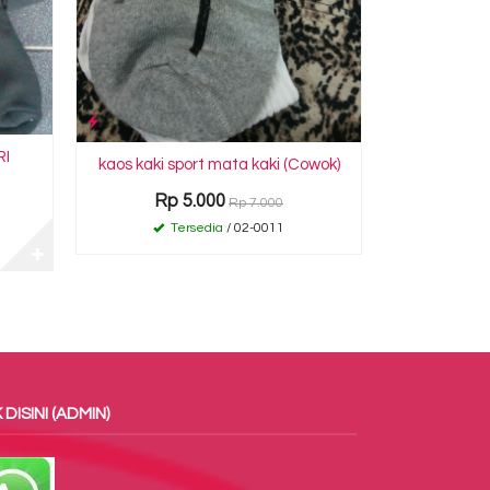
RI
kaos kaki sport mata kaki (Cowok)
Rp 5.000
Rp 7.000
Tersedia
/ 02-0011
✚
 DISINI (ADMIN)