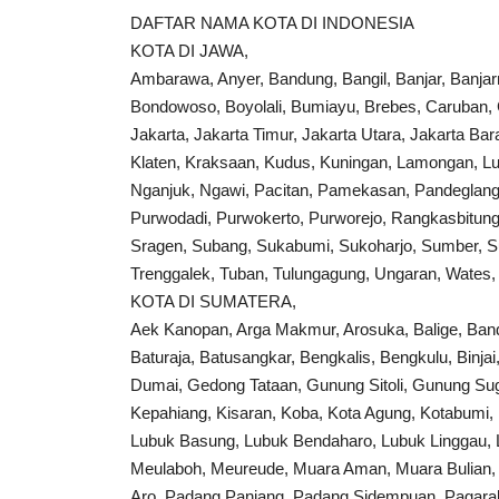
DAFTAR NAMA KOTA DI INDONESIA
KOTA DI JAWA,
Ambarawa, Anyer, Bandung, Bangil, Banjar, Banjarn
Bondowoso, Boyolali, Bumiayu, Brebes, Caruban, C
Jakarta, Jakarta Timur, Jakarta Utara, Jakarta Ba
Klaten, Kraksaan, Kudus, Kuningan, Lamongan, L
Nganjuk, Ngawi, Pacitan, Pamekasan, Pandeglang,
Purwodadi, Purwokerto, Purworejo, Rangkasbitung
Sragen, Subang, Sukabumi, Sukoharjo, Sumber, S
Trenggalek, Tuban, Tulungagung, Ungaran, Wates,
KOTA DI SUMATERA,
Aek Kanopan, Arga Makmur, Arosuka, Balige, Band
Baturaja, Batusangkar, Bengkalis, Bengkulu, Binja
Dumai, Gedong Tataan, Gunung Sitoli, Gunung Sugi
Kepahiang, Kisaran, Koba, Kota Agung, Kotabumi,
Lubuk Basung, Lubuk Bendaharo, Lubuk Linggau, 
Meulaboh, Meureude, Muara Aman, Muara Bulian,
Aro, Padang Panjang, Padang Sidempuan, Pagaral