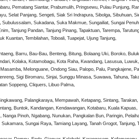
aru, Pematang Siantar, Prabumulih, Pringsewu, Pulau Punjung, Ran
u, Selat Panjang, Sengeti, Siak Sri Indrapura, Sibolga, Sibuhuan, S
at, Subulussalam, Sukadana, Suka Makmue, Sungailiat, Sungai Penuh,
Enim, Tanjung Pandan, Tanjung Pinang, Tapaktuan, Tarempa, Tarutung
uk Kuantan, Tembilahan, Toboali, Tuapejat, Ujung Tanjung,
ntaeng, Barru, Bau-Bau, Benteng, Bitung, Bolaang Uki, Boroko, Bul
ndari, Kolaka, Kotamobagu, Kota Raha, Kwandang, Lasusua, Luwuk,
Masamba, Melonguane, Ondong Siau, Palopo, Palu, Pangkajene, Pare
reng, Sigi Biromaru, Sinjai, Sunggu Minasa, Suwawa, Tahuna, Takalar
an Soppeng, Cliquers, Libuo Palma,
Singkawang, Palangkaraya, Mempawah, Ketapang, Sintang, Tarakan,
Bontang, Buntok, Kandangan, Kendawangan, Kotabaru, Kuala Kapuas,
 Nanga Pinoh, Ngabang, Nunukan, Pangkalan Bun, Paringin, Pelaiha
 Sukamara, Sungai Raya, Tamiang Layang, Tanah Grogot, Tanjung, T
npasar, Dompu, Ende, Gianyar, Kalabahi, Karangasem, Kefamenanu, 