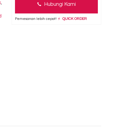
k
,
Hubungi Kami
d
Pemesanan lebih cepat!
QUICK ORDER