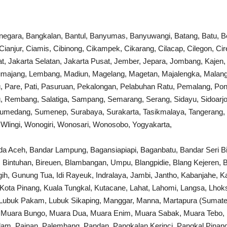
egara, Bangkalan, Bantul, Banyumas, Banyuwangi, Batang, Batu, Beka
ianjur, Ciamis, Cibinong, Cikampek, Cikarang, Cilacap, Cilegon, C
rat, Jakarta Selatan, Jakarta Pusat, Jember, Jepara, Jombang, Kajen
umajang, Lembang, Madiun, Magelang, Magetan, Majalengka, Malang
 Pare, Pati, Pasuruan, Pekalongan, Pelabuhan Ratu, Pemalang, Pono
, Rembang, Salatiga, Sampang, Semarang, Serang, Sidayu, Sidoarjo,
umedang, Sumenep, Surabaya, Surakarta, Tasikmalaya, Tangerang, T
 Wlingi, Wonogiri, Wonosari, Wonosobo, Yogyakarta,
a Aceh, Bandar Lampung, Bagansiapiapi, Baganbatu, Bandar Seri B
i, Bintuhan, Bireuen, Blambangan, Umpu, Blangpidie, Blang Kejeren, B
h, Gunung Tua, Idi Rayeuk, Indralaya, Jambi, Jantho, Kabanjahe, Ka
 Kota Pinang, Kuala Tungkal, Kutacane, Lahat, Lahomi, Langsa, Lho
Lubuk Pakam, Lubuk Sikaping, Manggar, Manna, Martapura (Sumater
 Muara Bungo, Muara Dua, Muara Enim, Muara Sabak, Muara Tebo,
am, Painan, Palembang, Pandan, Pangkalan Kerinci, Pangkal Pinang