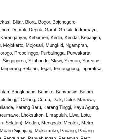
si, Blitar, Blora, Bogor, Bojonegoro,
irebon, Demak, Depok, Garut, Gresik, Indramayu,
, Karanganyar, Kebumen, Kediri, Kendal, Kepanjen,
, Mojokerto, Mojosari, Mungkid, Ngamprah,
rogo, Probolinggo, Purbalingga, Purwakarta,
 Singaparna, Situbondo, Slawi, Sleman, Soreang,
angerang Selatan, Tegal, Temanggung, Tigaraksa,
intan, Bangkinang, Bangko, Banyuasin, Batam,
ukittinggi, Calang, Curup, Daik, Dolok Marawa,
lianda, Karang Baru, Karang Tinggi, Kayu Agung,
kseumawe, Lhoksukon, Limapuluh, Liwa, Lotu,
a Selatan), Medan, Menggala, Mentok, Metro,
 Muaro Sijunjung, Mukomuko, Padang, Padang
, Panguruan, Panyabungan, Pariaman, Parit