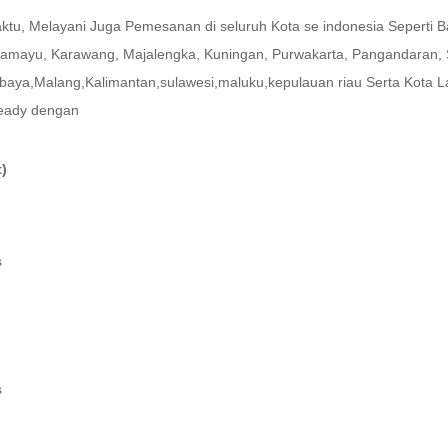
ktu, Melayani Juga Pemesanan di seluruh Kota se indonesia Seperti B
ndramayu, Karawang, Majalengka, Kuningan, Purwakarta, Pangandaran,
ya,Malang,Kalimantan,sulawesi,maluku,kepulauan riau Serta Kota La
ready dengan
t)
s
s