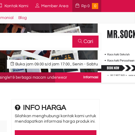
Kontak Kami
Member Area
Rp
0
0
imonial
Blog
Cari
Buka jam 09.00 s/d jam 17.00 , Senin - Sabtu
 & berbagai macam underwear
INFO HARGA
Silahkan menghubungi kontak kami untuk
mendapatkan informasi harga produk ini.