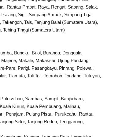
ai, Rantau Prapat, Raya, Rengat, Sabang, Salak,
idikalang, Sigli, Simpang Ampek, Simpang Tiga
 Takengon, Tais, Tanjung Balai (Sumatera Utara),
, Tebing Tinggi (Sumatera Utara)
ukumba, Bungku, Buol, Buranga, Donggala,
 Majene, Makale, Makassar, Ujung Pandang,
-Pare, Parigi, Pasangkayu, Pinrang, Polewali,
, Tilamuta, Toli Toli, Tomohon, Tondano, Tutuyan,
 Putussibau, Sambas, Sampit, Banjarbaru,
 Kuala Kurun, Kuala Pembuang, Malinau,
ri, Penajam, Pulang Pisau, Purukcahu, Rantau,
anjung Selor, Tanjung Redeb, Tenggarong,
Klungkung, Kupang, Labuhan Bajo, Larantuka,