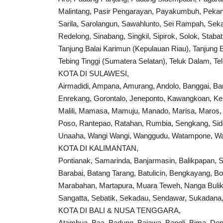
Malintang, Pasir Pengarayan, Payakumbuh, Pekanb
Sarila, Sarolangun, Sawahlunto, Sei Rampah, Sekay
Redelong, Sinabang, Singkil, Sipirok, Solok, Stab
Tanjung Balai Karimun (Kepulauan Riau), Tanjung 
Tebing Tinggi (Sumatera Selatan), Teluk Dalam, Tel
KOTA DI SULAWESI,
Airmadidi, Ampana, Amurang, Andolo, Banggai, Ba
Enrekang, Gorontalo, Jeneponto, Kawangkoan, Ke
Malili, Mamasa, Mamuju, Manado, Marisa, Maros, 
Poso, Rantepao, Ratahan, Rumbia, Sengkang, Siden
Unaaha, Wangi Wangi, Wanggudu, Watampone, Wat
KOTA DI KALIMANTAN,
Pontianak, Samarinda, Banjarmasin, Balikpapan, 
Barabai, Batang Tarang, Batulicin, Bengkayang, 
Marabahan, Martapura, Muara Teweh, Nanga Bulik,
Sangatta, Sebatik, Sekadau, Sendawar, Sukadana,
KOTA DI BALI & NUSA TENGGARA,
Atambua, Baa, Badung, Bajawa, Bangli, Bima, De