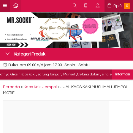
Rp
0
0
Kategori Produk
Buka jam 09.00 s/d jam 17.00 , Senin - Sabtu
ir Kaos kaki , sarung tangan, Manset ,Celana dalam, singlet & berbagai macam u
Beranda
»
Kaos Kaki Jempol
»
JUAL KAOS KAKI MUSLIMAH JEMPOL
MOTIF