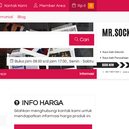
Kontak Kami
Member Area
Rp
0
0
imonial
Blog
Cari
Buka jam 09.00 s/d jam 17.00 , Senin - Sabtu
H
INFO HARGA
Silahkan menghubungi kontak kami untuk
mendapatkan informasi harga produk ini.