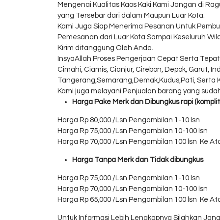
Mengenai Kualitas Kaos Kaki Kami Jangan di Rag
yang Tersebar dari dalam Maupun Luar Kota.
Kami Juga Siap Menerima Pesanan Untuk Pembu
Pemesanan dari Luar Kota Sampai Keseluruh Wi
Kirim ditanggung Oleh Anda.
InsyaAllah Proses Pengerjaan Cepat Serta Tepat
Cimahi, Ciamis, Cianjur, Cirebon, Depok, Garut,
Tangerang,Semarang,Demak,Kudus,Pati, Serta Ko
Kami juga melayani Penjualan barang yang sud
Harga Pake Merk dan Dibungkus rapi (komplit
Harga Rp 80,000 /Lsn Pengambilan 1-10 lsn
Harga Rp 75,000 /Lsn Pengambilan 10-100 lsn
Harga Rp 70,000 /Lsn Pengambilan 100 lsn Ke At
Harga Tanpa Merk dan Tidak dibungkus
Harga Rp 75,000 /Lsn Pengambilan 1-10 lsn
Harga Rp 70,000 /Lsn Pengambilan 10-100 lsn
Harga Rp 65,000 /Lsn Pengambilan 100 lsn Ke At
Untuk Informasi Lebih Lengkapnya Silahkan Ja