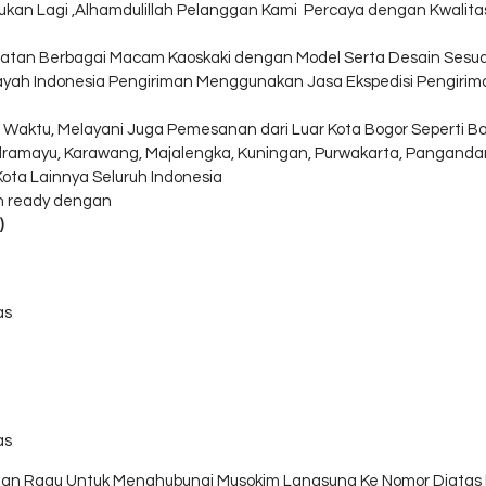
ukan Lagi ,Alhamdulillah Pelanggan Kami Percaya dengan Kwalitas
atan Berbagai Macam Kaoskaki dengan Model Serta Desain Sesua
layah Indonesia Pengiriman Menggunakan Jasa Ekspedisi Pengiri
 Waktu, Melayani Juga Pemesanan dari Luar Kota Bogor Seperti Ban
 Indramayu, Karawang, Majalengka, Kuningan, Purwakarta, Panganda
ta Lainnya Seluruh Indonesia
ah ready dengan
)
as
as
ngan Ragu Untuk Menghubungi Musokim Langsung Ke Nomor Diatas 