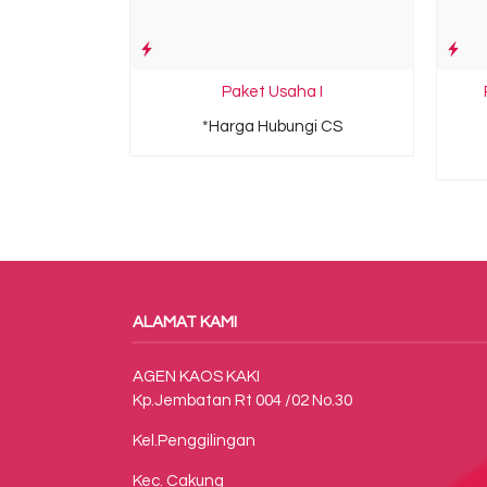
Paket Usaha I
*Harga Hubungi CS
ALAMAT KAMI
AGEN KAOS KAKI
Kp.Jembatan Rt 004 /02 No.30
Kel.Penggilingan
Kec. Cakung